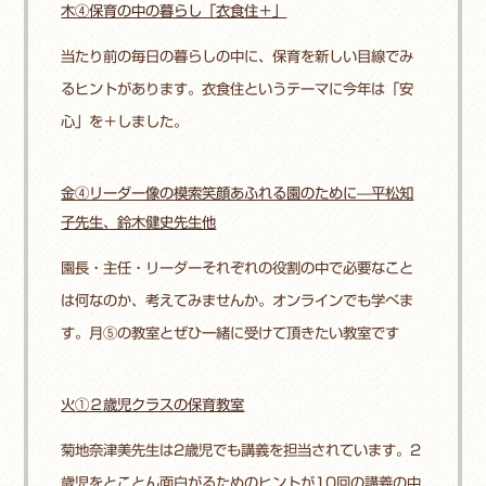
木④保育の中の暮らし
「衣食住＋」
当たり前の毎日の暮らしの中に、保育を新しい目線でみ
るヒントがあります。衣食住というテーマに今年は「安
心」を＋しました。
金④リーダー像の模索
笑顔あふれる園のために—平松知
子先生、鈴木健史先生他
園長・主任・リーダーそれぞれの役割の中で必要なこと
は何なのか、考えてみませんか。オンラインでも学べま
す。月⑤の教室とぜひ一緒に受けて頂きたい教室です
火
①
２
歳児クラスの保育教室
菊地奈津美先生は2歳児でも講義を担当されています。2
歳児をとことん面白がるためのヒントが10回の講義の中