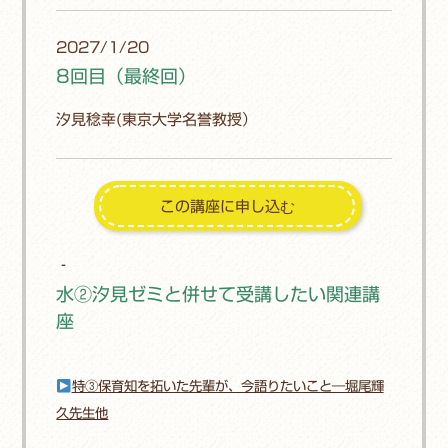
2027/1/20
8回目（最終回）
汐見稔幸(東京大学名誉教授）
‐
水②汐見ゼミと併せて受講したい関連講
座
特③保育知を拓いた先輩が、今語りたいこと―堀尾輝
久先生他