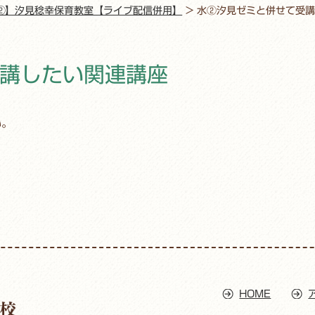
②】汐見稔幸保育教室【ライブ配信併用】
>
水②汐見ゼミと併せて受講
講したい関連講座
い。
HOME