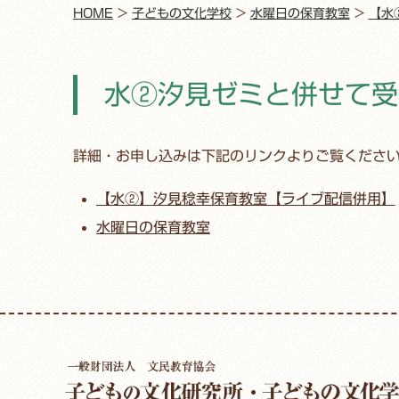
HOME
>
子どもの文化学校
>
水曜日の保育教室
>
【水
水②汐見ゼミと併せて受
詳細・お申し込みは下記のリンクよりご覧くださ
【水②】汐見稔幸保育教室【ライブ配信併用】
水曜日の保育教室