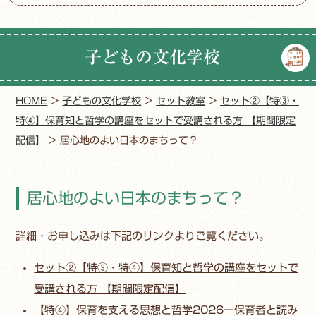
子どもの文化学校
HOME
>
子どもの文化学校
>
セット教室
>
セット②【特③・
特④】保育知と哲学の講座をセットで受講される方 【期間限定
配信】
>
居心地のよい日本のまちって？
居心地のよい日本のまちって？
詳細・お申し込みは下記のリンクよりご覧ください。
セット②【特③・特④】保育知と哲学の講座をセットで
受講される方 【期間限定配信】
【特④】保育を支える思想と哲学2026ー保育者と読み