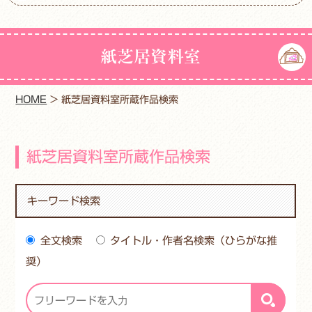
紙芝居資料室
HOME
>
紙芝居資料室所蔵作品検索
紙芝居資料室所蔵作品検索
キーワード検索
全文検索
タイトル・作者名検索（ひらがな推
奨）