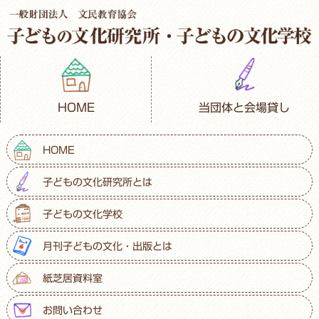
HOME
当団体と会場貸し
HOME
子どもの文化研究所とは
子どもの文化学校
月刊子どもの文化・出版とは
紙芝居資料室
お問い合わせ