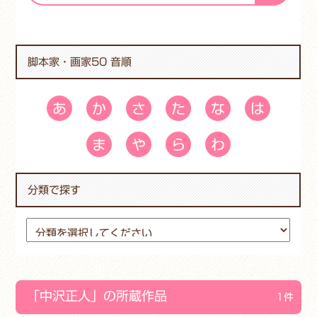
脚本家・画家50 音順
あ
か
さ
た
な
は
ま
や
ら
わ
分類で探す
「中沢正人」の所蔵作品
1件