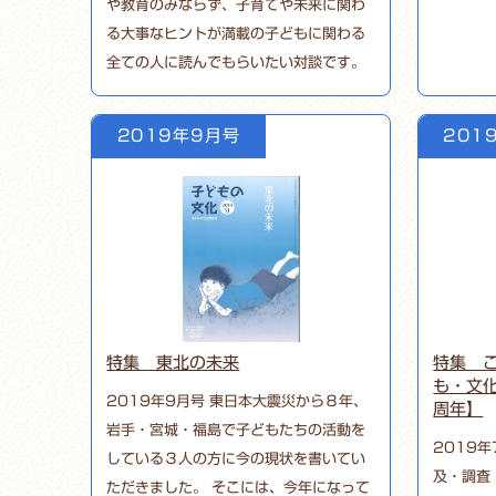
や教育のみならず、子育てや未来に関わ
る大事なヒントが満載の子どもに関わる
全ての人に読んでもらいたい対談です。
2019年9月号
201
特集 東北の未来
特集 
も・文
2019年9月号 東日本大震災から８年、
周年】
岩手・宮城・福島で子どもたちの活動を
2019
している３人の方に今の現状を書いてい
及・調査
ただきました。 そこには、今年になって