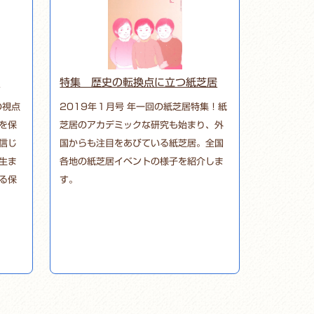
る
特集 歴史の転換点に立つ紙芝居
の視点
2019年１月号 年一回の紙芝居特集！紙
を保
芝居のアカデミックな研究も始まり、外
信じ
国からも注目をあびている紙芝居。全国
生ま
各地の紙芝居イベントの様子を紹介しま
る保
す。