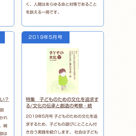
く、人間はあらゆる命と対等であること
を訴える一冊です。
2019年5月号
ない？
特集 子どものための文化を追求す
る/文化の伝承と創造の考察・続
怪談
2019年5月号 子どものための文化を追
やかれ
求するため、子どもの遊びにとことん付
、綺
き合う実践を紹介します。 社会は子ども
談は