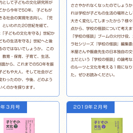
的として子どもの文化研究所が
ささやかれなくなったのでしょうか
てから今年で50年。 子どもが
れは学校が子どもの生活の場所とし
きる社会の実現を志向し、「児
大きく変化してしまったから？様々
」といわれた20世紀を経て、
点から、学校の怪談について考えま
は「子どもの文化を守る」世紀か
「学校の怪談」ブームの火付け役、
どもの生活を守る」世紀へと後
ラ社シリーズ『学校の怪談』編集委
るのではないでしょうか。 この
米屋さんや飯倉先生の日本独自の文
、教育・保育、子育て、生活、
土だという「学校の怪談」の論考な
側面から、これまでの50年を振
のルーツと文化を考える１冊になり
子どもや大人、そして社会がど
た。ぜひお読みください。
変わったのか、今後、どのよう
いくのかを探ります。
9年３月号
2019年２月号