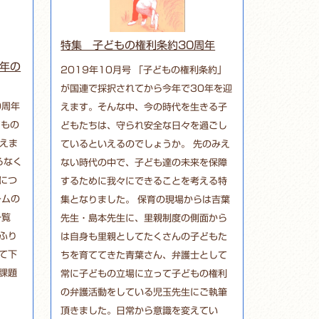
特集 子どもの権利条約30周年
0年の
2019年10月号 「子どもの権利条約」
が国連で採択されてから今年で30年を迎
0周年
えます。そんな中、今の時代を生きる子
どもの
どもたちは、守られ安全な日々を過ごし
迎えま
ているといえるのでしょうか。 先のみえ
ろなく
ない時代の中で、子ども達の未来を保障
につ
するために我々にできることを考える特
ームの
集となりました。 保育の現場からは吉葉
一覧
先生・島本先生に、里親制度の側面から
ふり
は自身も里親としてたくさんの子どもた
て下
ちを育ててきた青葉さん、弁護士として
課題
常に子どもの立場に立って子どもの権利
の弁護活動をしている児玉先生にご執筆
頂きました。日常から意識を変えてい