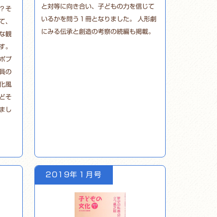
と対等に向き合い、子どもの力を信じて
？そ
いるかを問う１冊となりました。 人形劇
て、
にみる伝承と創造の考察の続編も掲載。
な観
す。
ポプ
員の
化風
どそ
まし
2019年１月号