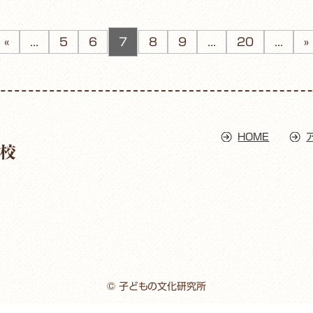
«
...
5
6
7
8
9
...
20
...
»
HOME
© 子どもの文化研究所