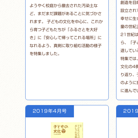
創造を目
ようやく校庭から撤去された汚染土な
設立され
ど、まだまだ課題があることに気づかさ
幸せに生
れます。 子どもの文化を中心に、これか
童の世紀
ら育つ子どもたちが「ふるさとを大好
21世紀
き」に「安心して帰ってこれる場所」に
ら、「子
なれるよう、真剣に取り組む活動の様子
退してい
を特集しました。
特集では
文化の4
り返り、
のように
に進んで
2019年4月号
201