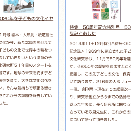
020年を子どもの文化イヤ
特集 50周年記念特別号 5
歩みとあした
年１月号 絵本・人形劇・紙芝居と
文化が今、新たな局面を迎えて
2019年11+12月特別合併号<5
子どもの文化で世界中の輪をつ
記念誌> 1969年に創立された子
流していきたいという決意の子
文化研究所は、11月で50周年を
化研究所５１年目のスタートを
す。その50年の歴史をあますとこ
号です。地球の未来を託す子ど
網羅し、この先子どもの文化・保育
感性を育て、大きな文化の花を
いて語ります。216頁の大ボリュ
い。そんな気持ちで頑張る皆さ
一冊。 創刊号～現在までの総目次
をこれからの課題を報告してい
や、研究所創立から今までの活動を
した。
返った年表に、長く研究所に関わっ
さっている汐見先生に、これからの
について語って頂きました。