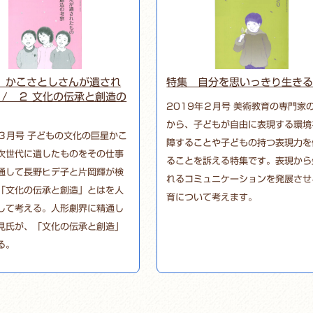
１ かこさとしさんが遺され
特集 自分を思いっきり生き
/ ２ 文化の伝承と創造の
2019年２月号 美術教育の専門家
から、子どもが自由に表現する環境
年３月号 子どもの文化の巨星かこ
障することや子どもの持つ表現力を
次世代に遺したものをその仕事
ることを訴える特集です。表現から
通して長野ヒデ子と片岡輝が検
れるコミュニケーションを発展させ
「文化の伝承と創造」とはを人
育について考えます。
して考える。人形劇界に精通し
見氏が、「文化の伝承と創造」
る。