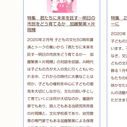
特集 君たちに未来を託す―明日の
特集 2
市民をどう育てるか 加藤繁美×片
ーに
岡輝
2020
2020年２月号 子どもの文化50周年講
子どもの
演とトークの集いから「君たちに未来を
います。
託す―明日の市民をどう育てるか― 加
なぎ、交
藤繁美×片岡輝」の対談を収録。AI時代
どもの文
は子どもの方が大人の先に行くともいわ
飾る１月
れる中、これからの時代に大事なことは
もたちの
何か。子どもの権利を中心に子どもの意
咲かせた
見を大切にしながら、文化の担い手とし
んの活動
て育ていくには何が大切なのか。童謡作
ただきま
家でもあり、詩人でもある当研究所所長
の片岡輝と、文化学校長であり、幼児教
育の専門家でもある加藤繁美による保育