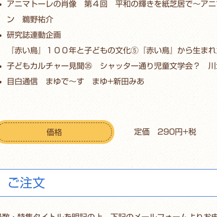
アニマトーレの肖像 第４回 平和の輝きを紙芝居で～アニ
ン 鵜野祐介
研究誌連動企画
『赤い鳥』１００年と子どもの文化⑤『赤い鳥』から生まれ
子どもカルチャー見聞㉟ シャッター通り児童文学会？ 川
目白通信 まゆで～す まゆ+新田みあ
定価 290円+税
価格
ご注文
号数・特集タイトルを明記の上、下記のメールフォームよりお