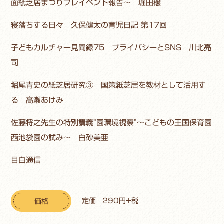
面紙芝居まつりプレイベント報告〜 堀田穣
寝落ちする日々 久保健太の育児日記 第17回
子どもカルチャー見聞録75 プライバシーとSNS 川北亮
司
堀尾青史の紙芝居研究③ 国策紙芝居を教材として活用す
る 高瀬あけみ
佐藤将之先生の特別講義”園環境視察”〜こどもの王国保育園
西池袋園の試み〜 白砂美亜
目白通信
定価 290円+税
価格