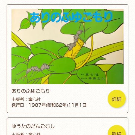
ありのふゆごもり
詳細
出版者：童心社
発行日：1987年(昭和62年)11月1日
ゆうたのだんごむし
詳細
出版者：童心社