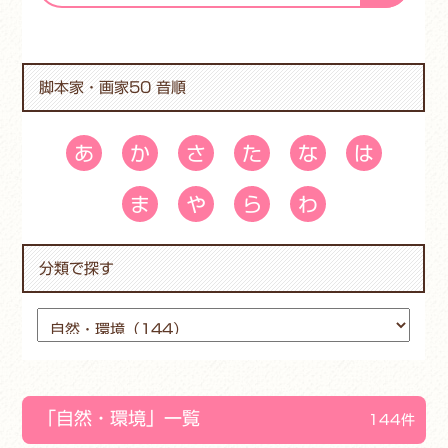
脚本家・画家50 音順
あ
か
さ
た
な
は
ま
や
ら
わ
分類で探す
「自然・環境」一覧
144件