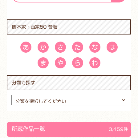
脚本家・画家50 音順
あ
か
さ
た
な
は
ま
や
ら
わ
分類で探す
所蔵作品一覧
3,459件