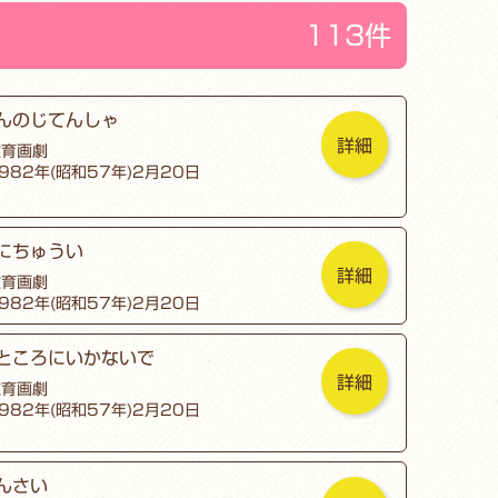
113件
んのじてんしゃ
詳細
教育画劇
982年(昭和57年)2月20日
にちゅうい
詳細
教育画劇
982年(昭和57年)2月20日
ところにいかないで
詳細
教育画劇
982年(昭和57年)2月20日
んさい