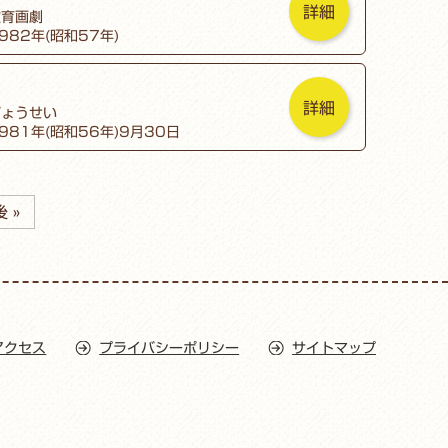
詳細
教育画劇
982年(昭和57年)
詳細
ぎょうせい
981年(昭和56年)9月30日
 »
アクセス
プライバシーポリシー
サイトマップ