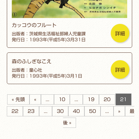
カッコウのフルート
詳細
出版者：茨城県生活福祉部婦人児童課
発行日：1993年(平成5年)3月31日
森のふしぎなこえ
詳細
出版者：童心社
発行日：1993年(平成5年)3月1日
« 先頭
«
...
10
...
19
20
21
22
23
...
30
40
50
...
»
最
後 »