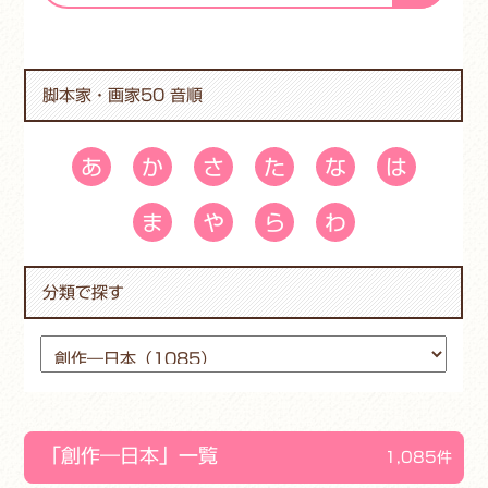
脚本家・画家50 音順
あ
か
さ
た
な
は
ま
や
ら
わ
分類で探す
「創作―日本」一覧
1,085件