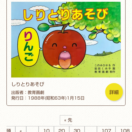
しりとりあそび
詳細
出版者：教育画劇
発行日：1988年(昭和63年)1月15日
« 先
頭
«
...
10
20
30
...
107
108