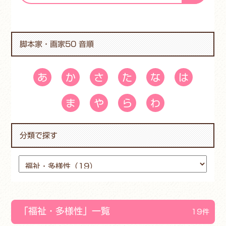
脚本家・画家50 音順
あ
か
さ
た
な
は
ま
や
ら
わ
分類で探す
「福祉・多様性」一覧
19件