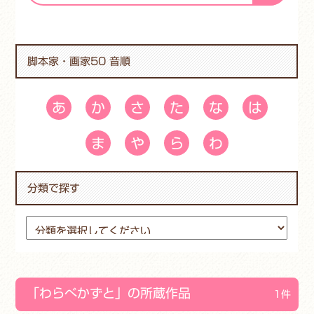
脚本家・画家50 音順
あ
か
さ
た
な
は
ま
や
ら
わ
分類で探す
「わらべかずと」の所蔵作品
1件