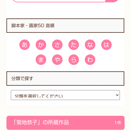
脚本家・画家50 音順
あ
か
さ
た
な
は
ま
や
ら
わ
分類で探す
「菊地恭子」の所蔵作品
1件