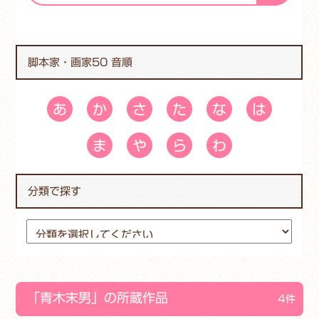
脚本家・画家50 音順
あ
か
さ
た
な
は
ま
や
ら
わ
分類で探す
「青木末男」の所蔵作品
4件