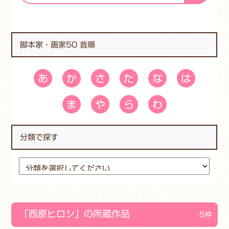
脚本家・画家50 音順
あ
か
さ
た
な
は
ま
や
ら
わ
分類で探す
「西原ヒロシ」の所蔵作品
5件