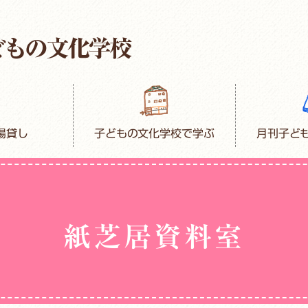
場貸し
子どもの文化学校で学ぶ
月刊子ど
紙芝居資料室