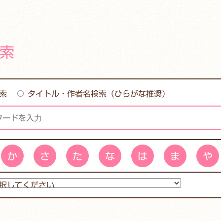
索
索
タイトル・作者名検索（ひらがな推奨）
か
さ
た
な
は
ま
や