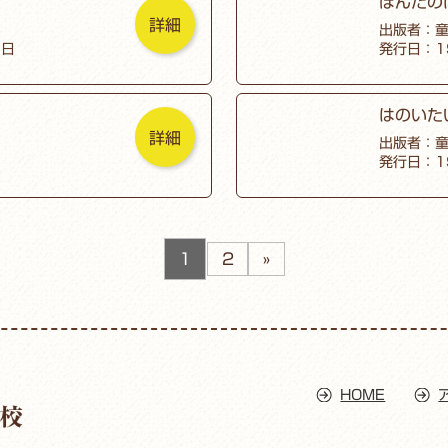
ぽんたの
詳細
出版者：
1日
発行日：1
はのいた
詳細
出版者：
発行日：1
1
2
»
HOME