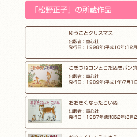
「松野正子」の所蔵作品
ゆうことクリスマス
出版者：童心社
発行日：1998年(平成10年)12
こぎつねコンとこだぬきポン(前
出版者：童心社
発行日：1989年(平成1年)7月1
おおきくなったこいぬ
出版者：童心社
発行日：1987年(昭和62年)3月