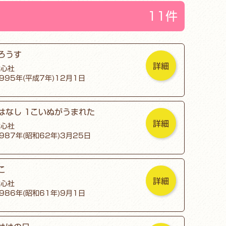
11件
ろうす
詳細
童心社
995年(平成7年)12月1日
はなし 1こいぬがうまれた
詳細
童心社
987年(昭和62年)3月25日
こ
詳細
童心社
986年(昭和61年)9月1日