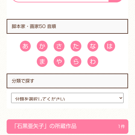
脚本家・画家50 音順
あ
か
さ
た
な
は
ま
や
ら
わ
分類で探す
「石黒亜矢子」の所蔵作品
1件