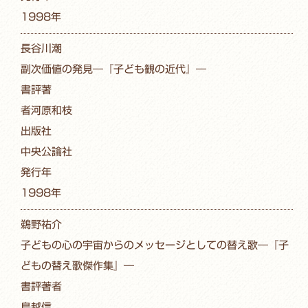
1998年
長谷川潮
副次価値の発見―『子ども観の近代』―
書評著
者河原和枝
出版社
中央公論社
発行年
1998年
鵜野祐介
子どもの心の宇宙からのメッセージとしての替え歌―『子
どもの替え歌傑作集』―
書評著者
鳥越信