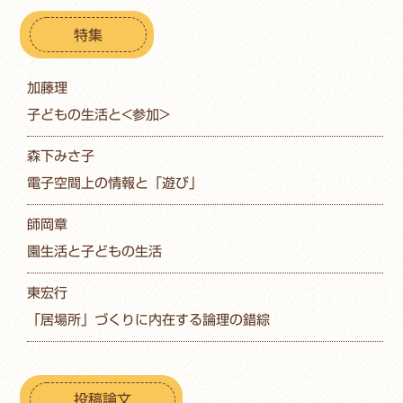
特集
加藤理
子どもの生活と<参加>
森下みさ子
電子空間上の情報と「遊び」
師岡章
園生活と子どもの生活
東宏行
「居場所」づくりに内在する論理の錯綜
投稿論文