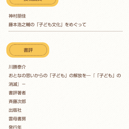
神村朋佳
藤本浩之輔の「子ども文化」をめぐって
書評
川勝泰介
おとなの思いからの「子ども」の解放を―『「子ども」の
消滅』－
書評著者
斉藤次郎
出版社
雲母書房
発行年