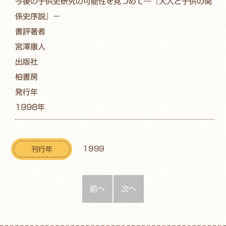
今後の子供史研究の可能性を見つめて―『大人と子供の関
係史序説』－
書評著者
宮澤康人
出版社
柏書房
発行年
1998年
1999
刊行年
前へ
次へ