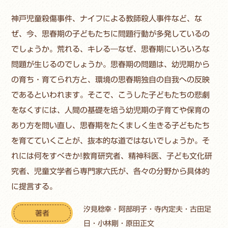
神戸児童殺傷事件、ナイフによる教師殺人事件など、な
ぜ、今、思春期の子どもたちに問題行動が多発しているの
でしょうか。荒れる、キレる―なぜ、思春期にいろいろな
問題が生じるのでしょうか。思春期の問題は、幼児期から
の育ち・育てられ方と、環境の思春期独自の自我への反映
であるといわれます。そこで、こうした子どもたちの悲劇
をなくすには、人間の基礎を培う幼児期の子育てや保育の
あり方を問い直し、思春期をたくましく生きる子どもたち
を育てていくことが、抜本的な道ではないでしょうか。そ
れには何をすべきか!教育研究者、精神科医、子ども文化研
究者、児童文学者ら専門家六氏が、各々の分野から具体的
に提言する。
汐見稔幸・阿部明子・寺内定夫・古田足
著者
日・小林剛・原田正文