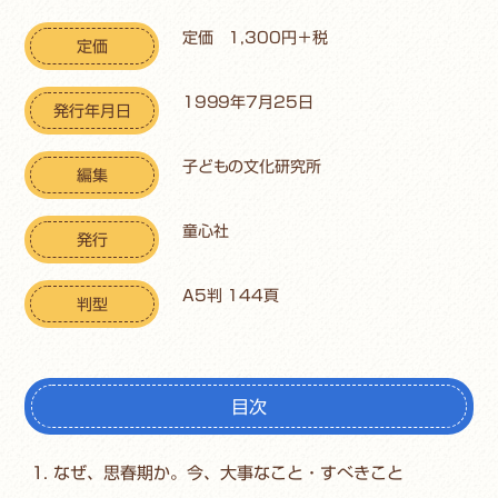
定価 1,300円＋税
定価
1999年7月25日
発行年月日
子どもの文化研究所
編集
童心社
発行
A5判 144頁
判型
目次
なぜ、思春期か。今、大事なこと・すべきこと