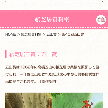
紙芝居資料室
HOME
>
紙芝居資料室
>
五山賞
>
第40回五山賞
紙芝居三賞：五山賞
五山賞は1962年に高橋五山の紙芝居の業績を顕影して設
けられ、一年間に出版された紙芝居の中から最も優秀な作
品に授与されます。（創作部門）