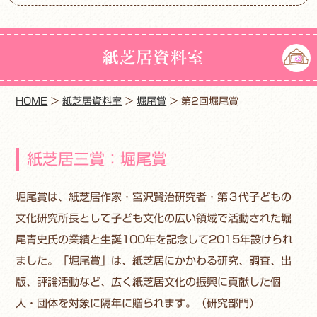
紙芝居資料室
HOME
>
紙芝居資料室
>
堀尾賞
>
第2回堀尾賞
紙芝居三賞：堀尾賞
堀尾賞は、紙芝居作家・宮沢賢治研究者・第３代子どもの
文化研究所長として子ども文化の広い領域で活動された堀
尾青史氏の業績と生誕100年を記念して2015年設けられ
ました。「堀尾賞」は、紙芝居にかかわる研究、調査、出
版、評論活動など、広く紙芝居文化の振興に貢献した個
人・団体を対象に隔年に贈られます。（研究部門）