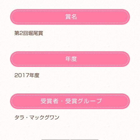
賞名
第2回堀尾賞
年度
2017年度
受賞者・受賞グループ
タラ・マックグワン