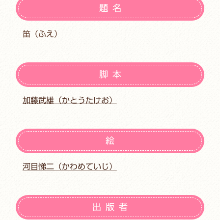
題名
笛（ふえ）
脚本
加藤武雄（かとうたけお）
絵
河目悌二（かわめていじ）
出版者