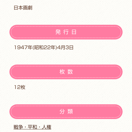
日本画劇
発行日
1947年(昭和22年)4月3日
枚数
12枚
分類
戦争・平和・人権