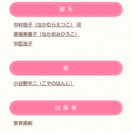
脚本
中村悦子（なかむらえつこ）
河
原場美喜子（なかおみひろこ）
中臣浩子
絵
小谷野半二（こやのはんじ）
出版者
教育画劇