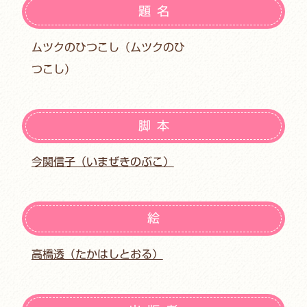
題名
ムツクのひつこし（ムツクのひ
つこし）
脚本
今関信子（いまぜきのぶこ）
絵
高橋透（たかはしとおる）