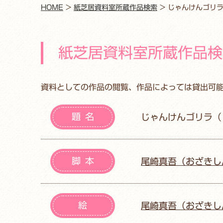
HOME
>
紙芝居資料室所蔵作品検索
>
じゃんけんゴリ
紙芝居資料室所蔵作品検
資料としての作品の閲覧、作品によっては貸出可
題名
じゃんけんゴリラ（
脚本
尾崎真吾（おざきし
絵
尾崎真吾（おざきし