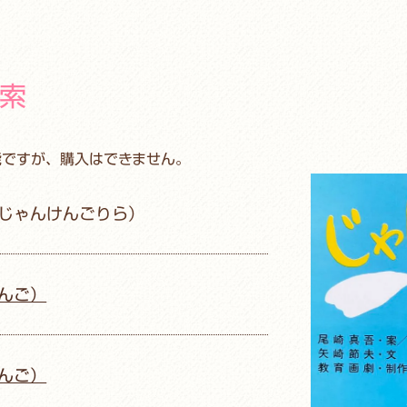
ラ
索
能ですが、購入はできません。
じゃんけんごりら）
んご）
んご）