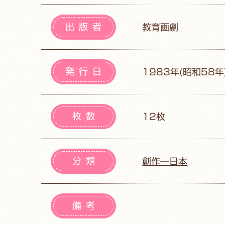
出版者
教育画劇
発行日
1983年(昭和58年
枚数
12枚
分類
創作―日本
備考