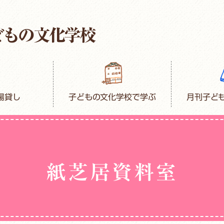
場貸し
子どもの文化学校で学ぶ
月刊子ど
紙芝居資料室