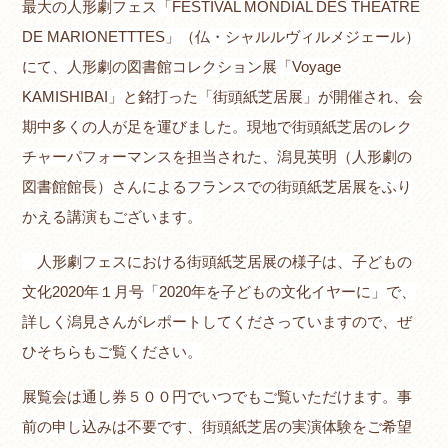
最大の人形劇フェス「FESTIVAL MONDIAL DES THEATRE
DE MARIONETTTES」（仏・シャルルヴィルメジェール）
にて、
人形劇の図書館コレクション展「Voyage
KAMISHIBAI」と銘打った「街頭紙芝居展」が開催され、会
期中多くの人が足を運びました。現地で街頭紙芝居のレク
チャーパフォーマンスを担当された、潟見英明（人形劇の
図書館館長）さんによるフランスでの街頭紙芝居展をふり
かえる講演もございます。
人形劇フェスにおける街頭紙芝居展の様子は、子どもの
文化2020年１月号「2020年を子どもの文化イヤーに」で、
詳しく潟見さんがレポートしてくださっていますので、ぜ
ひそちらもご覧ください。
展覧会は通し券５００円でいつでもご覧いただけます。事
前の申し込みは不要です、街頭紙芝居の実演体験をご希望