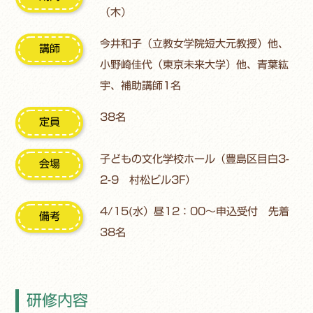
（木）
今井和子（立教女学院短大元教授）他、
講師
小野崎佳代（東京未来大学）他、青葉紘
宇、補助講師1名
38名
定員
子どもの文化学校ホール（豊島区目白3-
会場
2-9 村松ビル3F）
4/15(水）昼12：00～申込受付 先着
備考
38名
研修内容