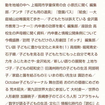
動を地域の中へ 上福岡市学童保育の会 小原氏に聞く 編集
部／アンチ『子ども用の道具』『登園バス』『給食』―大
庭城山幼稚園見て歩き―／子どもたちは訴えている 金沢嘉
市教育コーナー① 内申書の功罪を衝く 編集部／座談会 高
校生の声母親に聞く資料／内申書と情報公開条例について
今橋盛勝／訪問 子どもだけの人形劇団「ボッチ」 編集部／
てい談 子どもに豊かな文化と未来を(１) 高畑勲･堀尾青史･
石子順／子どもを見る目 子どもたちにもっと自分で考える
力を ふじたあさや･金沢祐光／新しい語りの展開を 上地ち
づ子／子どもの昭和史⑦ 旧満州時代の子どもの生活 阿部明
子／家庭と園を結ぶもの⑥ いまの若い先生は 諏訪きぬ／
October子どもジャーナル 舞台芸術 おのれの価値にめざめ
る 荒木昭夫／第九回世界大会に参加して 大村虔一／世界の
人形劇祭 加藤暁子／長縄泰子のてぶくろ人形 コアラちゃん
／数字が語る子どもの生活･文化⑦ 情報化時代の「読む」と