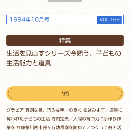
1984年10月号
VOL.168
特集
生活を見直すシリーズ今問う、子どもの
生活能力と道具
内容
グラビア 真剣な目、巧みな手／心重く 松谷みよ子／道具に
奪われた子どもの生活 寺内定夫／人間の育つ力に手作り作
業を 兵庫県川西市藤ヶ丘幼稚園を訪ねて／つくって遊ぶ活