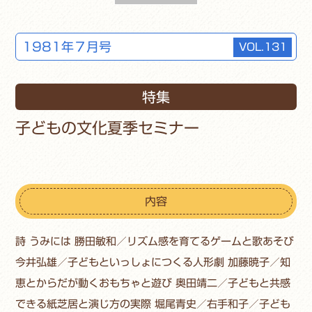
1981年７月号
VOL.131
特集
子どもの文化夏季セミナー
内容
詩 うみには 勝田敏和／リズム感を育てるゲームと歌あそび
今井弘雄／子どもといっしょにつくる人形劇 加藤暁子／知
恵とからだが動くおもちゃと遊び 奥田靖二／子どもと共感
できる紙芝居と演じ方の実際 堀尾青史／右手和子／子ども