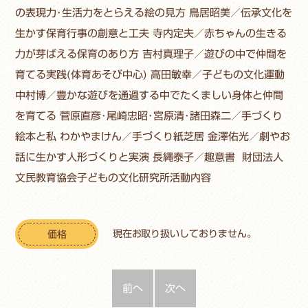
の表現力･生活力をとらえる絵の見方 鳥居昭美／伝承文化を
生かす保育行事の創意と工夫 寺内定夫／赤ちゃんの生きる
力が芽ばえる保育のあり方 吉村真理子／遊びの中で仲間を
育てる実践(体育あそび中心) 高田敏幸／子どもの文化運動
中村博／豊かな遊びを通過する中でたくましい身体と仲間
を育てる 菅原直彦･尾崎忠昭･宮原清･諸田森二／手づくり
絵本と私 わかやまけん／手づくり紙芝居 金澤佑光／劇やお
話に生かす人形づくりと実演 長縄泰子／趣意書 財団法人
文民教育協会子どもの文化研究所活動内容
現在お取り扱いしておりません。
価格
前へ
次へ