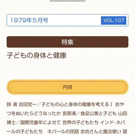
1979年５月号
VOL.107
特集
子どもの身体と健康
内容
詩 渚 吉田定一／子どもの心と身体の健康を考えるⅠ おや
つをぬいたらどうなったか 宮原清／食品公害と子ども 山田
博士／国際児童年によせて 世界の子どもたち インド･ネパ
ールの子どもたち ネパールの民話 お坊さんと魔法使い 望