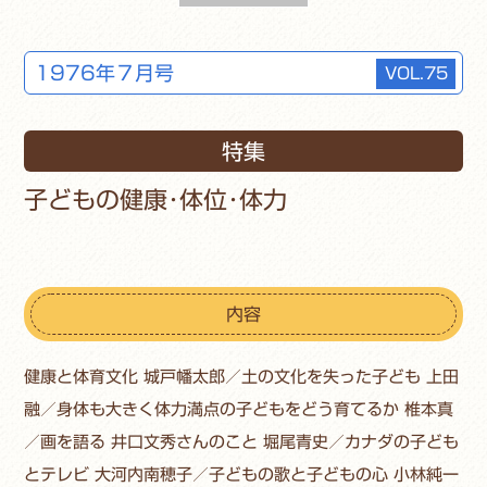
1976年７月号
VOL.75
特集
子どもの健康･体位･体力
内容
健康と体育文化 城戸幡太郎／土の文化を失った子ども 上田
融／身体も大きく体力満点の子どもをどう育てるか 椎本真
／画を語る 井口文秀さんのこと 堀尾青史／カナダの子ども
とテレビ 大河内南穂子／子どもの歌と子どもの心 小林純一