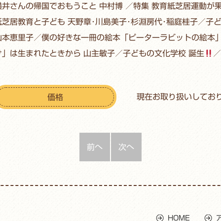
横井さんの帰国でおもうこと 中村博 ／特集 教育紙芝居運動
紙芝居教育と子ども 天野章･川島美子･杉淵房代･稲庭桂子／子
山本恵里子／僕の好きな一冊の絵本「ピーターラビットの絵本」
け」は生まれたときから 山主敏子／子どもの文化学校 誕生
／
現在お取り扱いしてお
価格
前へ
次へ
HOME