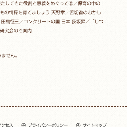
が果たしてきた役割と意義をめぐって②／保育の中の
どもの情操を育てましょう 天野章／舌切雀のむかし
田島征三／コンクリートの国 日本 荻坂昇／「しつ
研究会のご案内
りません。
アクセス
プライバシーポリシー
サイトマップ