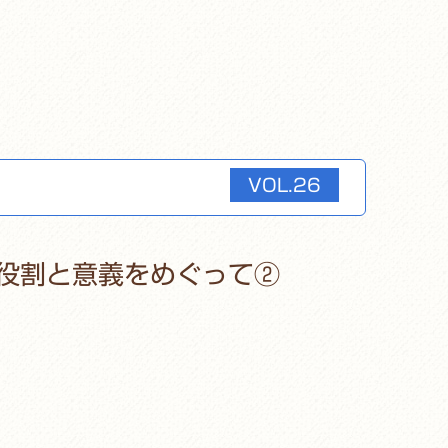
VOL.26
役割と意義をめぐって②