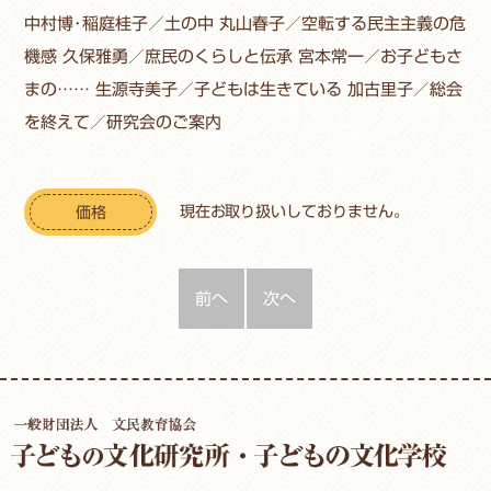
中村博･稲庭桂子／土の中 丸山春子／空転する民主主義の危
機感 久保雅勇／庶民のくらしと伝承 宮本常一／お子どもさ
まの…… 生源寺美子／子どもは生きている 加古里子／総会
を終えて／研究会のご案内
現在お取り扱いしておりません。
価格
前へ
次へ