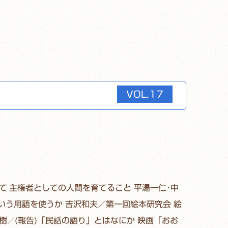
VOL.17
て 主権者としての人間を育てること 平湯一仁･中
という用語を使うか 吉沢和夫／第一回絵本研究会 絵
樹／(報告)「民話の語り」とはなにか 映画「おお