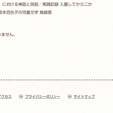
」における神話と民話／実践記録 入園してから二か
宮本百合子の児童文学 鳥越信
りません。
アクセス
プライバシーポリシー
サイトマップ