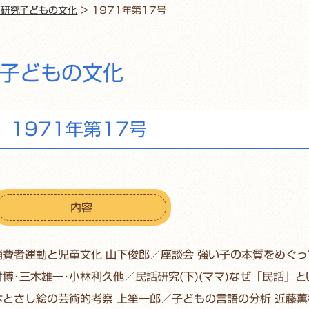
・研究子どもの文化
>
1971年第17号
子どもの文化
1971年第17号
内容
消費者運動と児童文化 山下俊郎／座談会 強い子の本質をめぐっ
村博･三木雄一･小林利久他／民話研究(下)(ママ)なぜ「民話」
本とさし絵の芸術的考察 上笙一郎／子どもの言語の分析 近藤薫