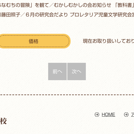
あなむちの冒険」を観て／むかしむかしの会お知らせ 「教科書
月藤田照子／６月の研究会だより プロレタリア児童文学研究会
現在お取り扱いしてお
価格
前へ
次へ
HOME