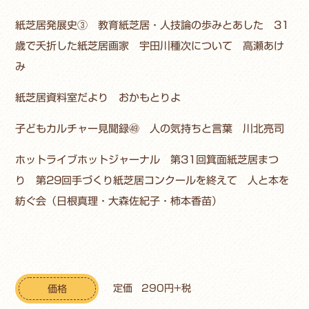
紙芝居発展史③ 教育紙芝居・人技論の歩みとあした 31
歳で夭折した紙芝居画家 宇田川種次について 高瀬あけ
み
紙芝居資料室だより おかもとりよ
子どもカルチャー見聞録㊾ 人の気持ちと言葉 川北亮司
ホットライブホットジャーナル 第31回箕面紙芝居まつ
り 第29回手づくり紙芝居コンクールを終えて 人と本を
紡ぐ会（日根真理・大森佐紀子・柿本香苗）
定価 290円+税
価格