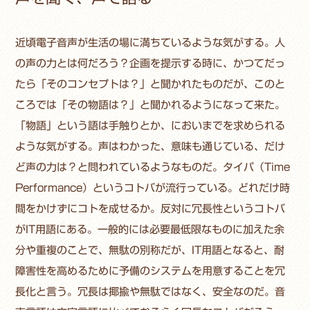
近頃電子音声が生活の場に満ちているような気がする。人
の声の力とは何だろう？企画を提示する時に、かつてだっ
たら「そのコンセプトは？」と聞かれたものだが、このと
ころでは「その物語は？」と聞かれるようになって来た。
「物語」という語は手触りとか、においまでを求められる
ような気がする。声はわかった、意味も通じている、だけ
ど声の力は？と問われているようなものだ。タイパ（Time
Performance）というコトバが流行っている。どれだけ時
間をかけずにコトを成せるか。反対に冗長性というコトバ
がIT用語にある。一般的には必要最低限なものに加えた余
分や重複のことで、無駄の別称だが、IT用語となると、耐
障害性を高めるために予備のシステムを用意することを冗
長化と言う。冗長は揶揄や無駄ではなく、安全なのだ。音