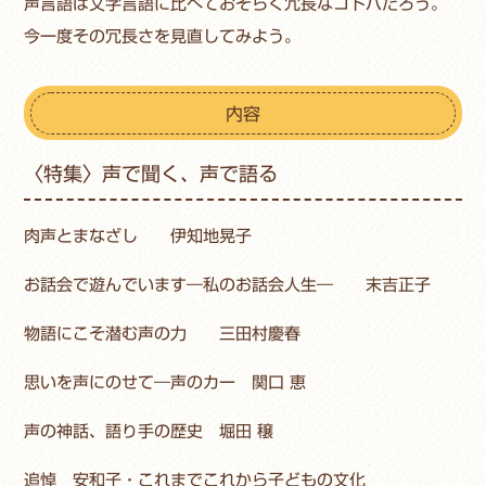
声言語は文字言語に比べておそらく冗長なコトバだろう。
今一度その冗長さを見直してみよう。
内容
〈特集〉声で聞く、声で語る
肉声とまなざし 伊知地晃子
お話会で遊んでいます―私のお話会人生― 末吉正子
物語にこそ潜む声の力 三田村慶春
思いを声にのせて―声のカー 関口 恵
声の神話、語り手の歴史 堀田 穣
追悼 安和子・これまでこれから子どもの文化