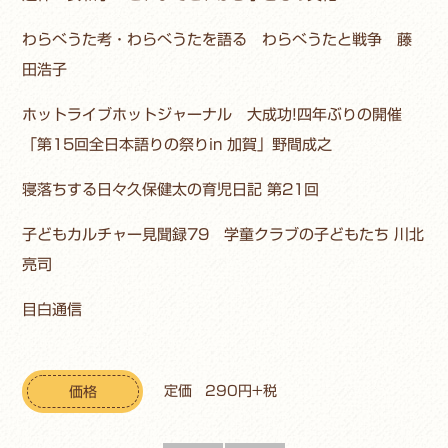
わらべうた考・わらべうたを語る わらべうたと戦争 藤
田浩子
ホットライブホットジャーナル 大成功!四年ぶりの開催
「第15回全日本語りの祭りin 加賀」野間成之
寝落ちする日々久保健太の育児日記 第21回
子どもカルチャー見聞録79 学童クラブの子どもたち 川北
亮司
目白通信
定価 290円+税
価格