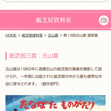
紙芝居資料室
HOME
>
紙芝居資料室
>
五山賞
>
第19回五山賞 画家賞
紙芝居三賞：五山賞
五山賞は1962年に高橋五山の紙芝居の業績を顕影して設
けられ、一年間に出版された紙芝居の中から最も優秀な作
品に授与されます。（創作部門）